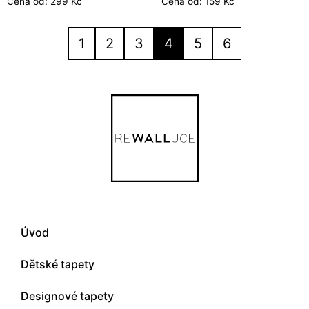
Cena od:
299
Kč
Cena od:
159
Kč
5.00
5.00
z 5
z 5
1
2
3
4
5
6
Úvod
Dětské tapety
Designové tapety