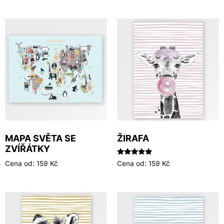
z 5
MAPA SVĚTA SE
ŽIRAFA
ZVÍŘÁTKY
Hodnocení
Cena od:
159
Kč
Cena od:
159
Kč
5.00
z 5