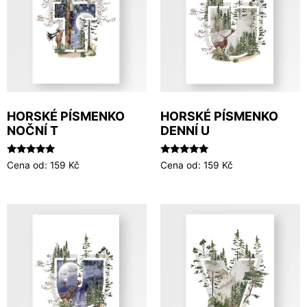
HORSKÉ PÍSMENKO
HORSKÉ PÍSMENKO
NOČNÍ T
DENNÍ U
Hodnocení
Hodnocení
Cena od:
159
Kč
Cena od:
159
Kč
5.00
5.00
z 5
z 5