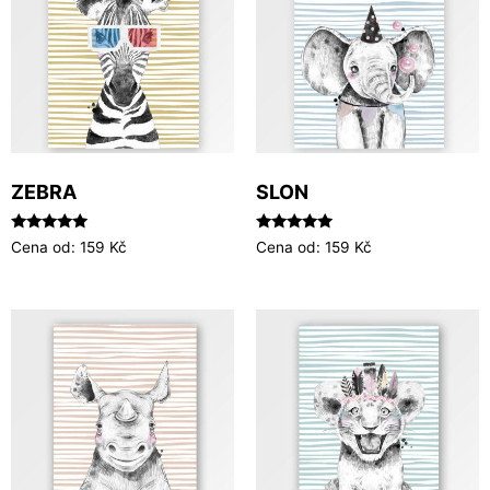
ZEBRA
SLON
Hodnocení
Hodnocení
Cena od:
159
Kč
Cena od:
159
Kč
5.00
5.00
z 5
z 5