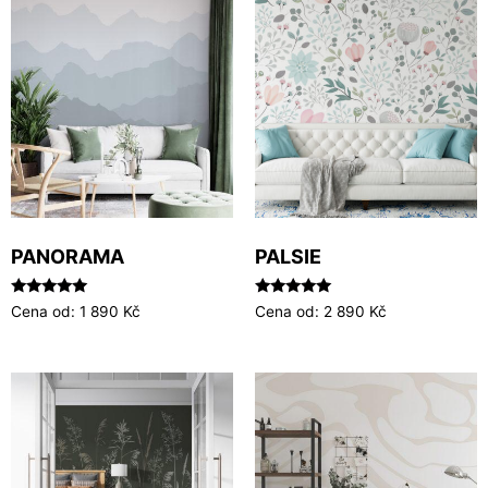
PANORAMA
PALSIE
Hodnocení
Hodnocení
Cena od:
1 890
Kč
Cena od:
2 890
Kč
5.00
5.00
z 5
z 5