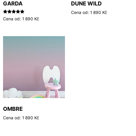
GARDA
DUNE WILD
Cena od:
1 890
Kč
Hodnocení
Cena od:
1 890
Kč
5.00
z 5
OMBRE
Cena od:
1 890
Kč